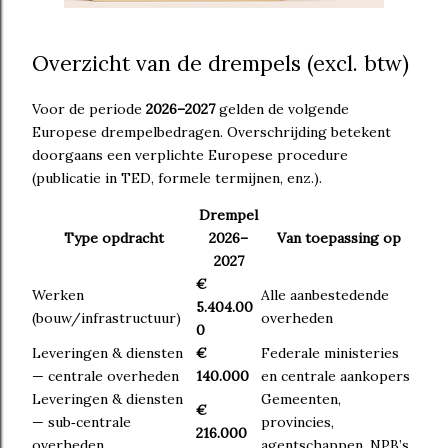
Overzicht van de drempels (excl. btw)
Voor de periode
2026–2027
gelden de volgende
Europese drempelbedragen. Overschrijding betekent
doorgaans een verplichte Europese procedure
(publicatie in TED, formele termijnen, enz.).
Drempel
Type opdracht
2026–
Van toepassing op
2027
€
Werken
Alle aanbestedende
5.404.00
(bouw/infrastructuur)
overheden
0
Leveringen & diensten
€
Federale ministeries
— centrale overheden
140.000
en centrale aankopers
Leveringen & diensten
Gemeenten,
€
— sub‑centrale
provincies,
216.000
overheden
agentschappen, NPB’s