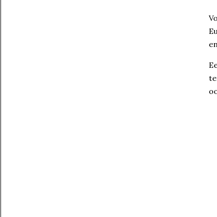
Vo
Eu
en
Ee
te
oo