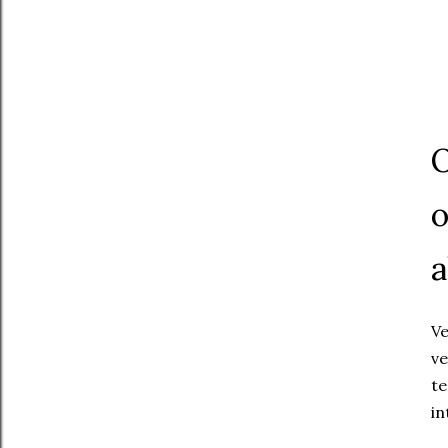
O
o
a
Ve
ve
te
in