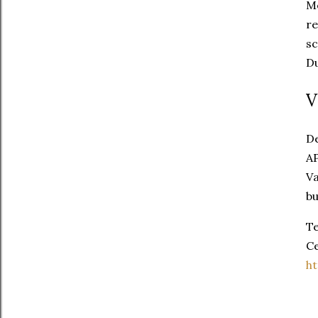
Me
re
sc
Du
V
De
AP
Va
bu
Te
Ce
ht