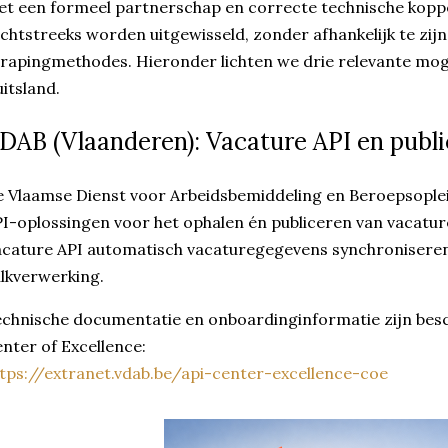
t een formeel partnerschap en correcte technische kopp
chtstreeks worden uitgewisseld, zonder afhankelijk te zijn
rapingmethodes. Hieronder lichten we drie relevante moge
itsland.
DAB (Vlaanderen): Vacature API en publi
 Vlaamse Dienst voor Arbeidsbemiddeling en Beroepsopleid
I-oplossingen voor het ophalen én publiceren van vacatur
cature API automatisch vacaturegegevens synchroniseren, i
lkverwerking.
chnische documentatie en onboardinginformatie zijn beschi
nter of Excellence:
tps://extranet.vdab.be/api-center-excellence-coe