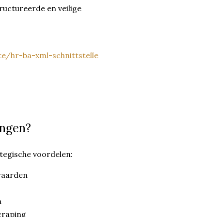
uctureerde en veilige
e/hr-ba-xml-schnittstelle
ingen?
ategische voordelen:
rwaarden
a
craping