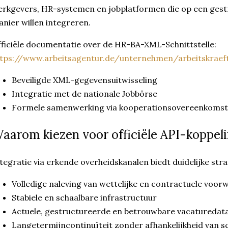
rkgevers, HR-systemen en jobplatformen die op een gestr
nier willen integreren.
ficiële documentatie over de HR-BA-XML-Schnittstelle:
tps://www.arbeitsagentur.de/unternehmen/arbeitskraeft
Beveiligde XML-gegevensuitwisseling
Integratie met de nationale Jobbörse
Formele samenwerking via kooperationsovereenkomst
aarom kiezen voor officiële API-koppel
tegratie via erkende overheidskanalen biedt duidelijke str
Volledige naleving van wettelijke en contractuele voo
Stabiele en schaalbare infrastructuur
Actuele, gestructureerde en betrouwbare vacaturedat
Langetermijncontinuïteit zonder afhankelijkheid van s