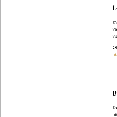
L
In
va
vi
Of
ht
B
De
ui