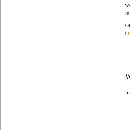
we
ma
Of
ht
W
In