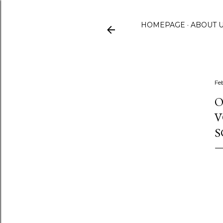
HOMEPAGE
ABOUT U
Fe
O
V
S